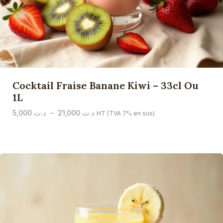
Cocktail Fraise Banane Kiwi – 33cl Ou
1L
Plage
5,000
د.ت
–
21,000
د.ت
HT (TVA 7% en sus)
de
prix :
د.ت 5,000
à
د.ت 21,000