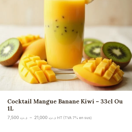
Cocktail Mangue Banane Kiwi – 33cl Ou
1L
Plage
7,500
د.ت
–
21,000
د.ت
HT (TVA 7% en sus)
de
prix :