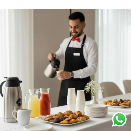
د.ت 7,500
à
د.ت 21,000