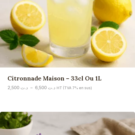
Citronnade Maison – 33cl Ou 1L
Plage
2,500
د.ت
–
6,500
د.ت
HT (TVA 7% en sus)
de
prix :
د.ت 2,500
à
د.ت 6,500