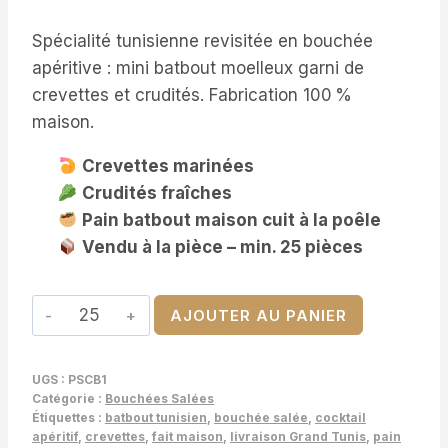
Spécialité tunisienne revisitée en bouchée
apéritive : mini batbout moelleux garni de
crevettes et crudités. Fabrication 100 %
maison.
Crevettes marinées
Crudités fraîches
Pain batbout maison cuit à la poêle
Vendu à la pièce – min. 25 pièces
quantité
AJOUTER AU PANIER
de
Mini
UGS :
PSCB1
Batbouts
Catégorie :
Bouchées Salées
Crevettes
Étiquettes :
batbout tunisien
,
bouchée salée
,
cocktail
apéritif
,
crevettes
,
fait maison
,
livraison Grand Tunis
,
pain
–