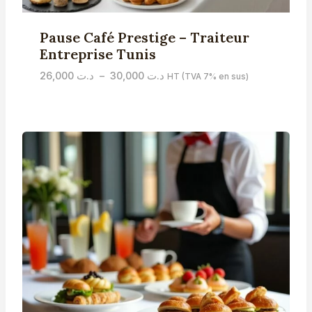
Pause Café Prestige – Traiteur
Entreprise Tunis
Plage
26,000
د.ت
–
30,000
د.ت
HT (TVA 7% en sus)
de
prix :
د.ت 26,000
à
د.ت 30,000