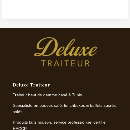
de
prix :
د.ت 19,000
à
د.ت 25,000
Deluxe Traiteur
Traiteur haut de gamme basé à Tunis
Spécialiste en pauses café, lunchboxes & buffets sucrés-
salés
Produits faits maison, service professionnel certifié
HACCP