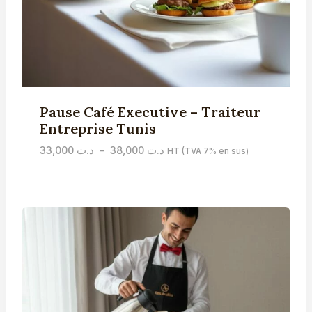
Pause Café Executive – Traiteur
Entreprise Tunis
Plage
33,000
د.ت
–
38,000
د.ت
HT (TVA 7% en sus)
de
prix :
د.ت 33,000
à
د.ت 38,000