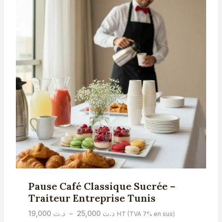
Pause Café Classique Sucrée –
Traiteur Entreprise Tunis
Plage
19,000
د.ت
–
25,000
د.ت
HT (TVA 7% en sus)