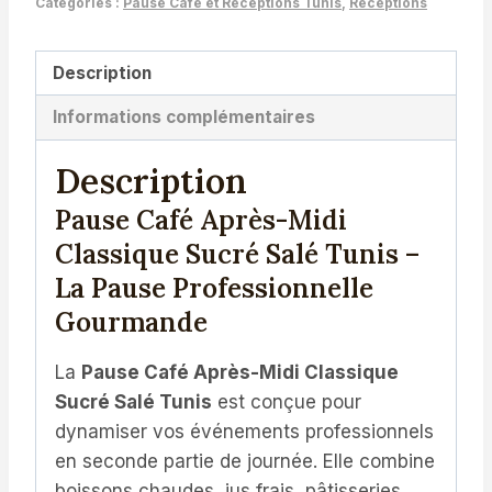
Catégories :
Pause Café et Réceptions Tunis
,
Réceptions
Classique
Après-
Description
midi
–
Informations complémentaires
Traiteur
Description
Entreprise
Tunis
Pause Café Après-Midi
Classique Sucré Salé Tunis –
La Pause Professionnelle
Gourmande
La
Pause Café Après-Midi Classique
Sucré Salé Tunis
est conçue pour
dynamiser vos événements professionnels
en seconde partie de journée. Elle combine
boissons chaudes, jus frais, pâtisseries