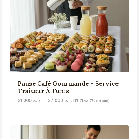
Pause Café Gourmande – Service
Traiteur À Tunis
Plage
21,000
د.ت
–
27,000
د.ت
HT (TVA 7% en sus)
de
prix :
د.ت 21,000
à
د.ت 27,000