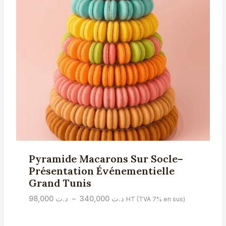
Pyramide Macarons Sur Socle–
Présentation Événementielle
Grand Tunis
Plage
98,000
د.ت
–
340,000
د.ت
HT (TVA 7% en sus)
de
prix :