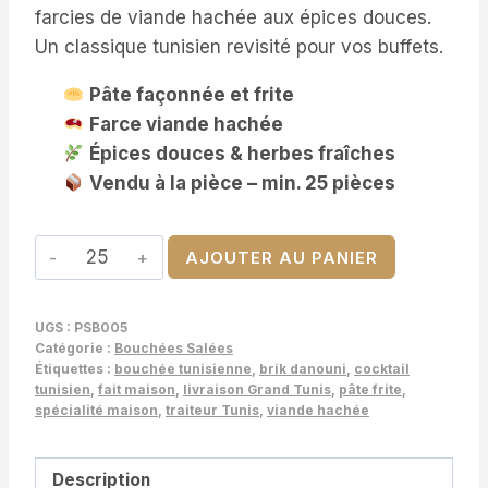
farcies de viande hachée aux épices douces.
Un classique tunisien revisité pour vos buffets.
Pâte façonnée et frite
Farce viande hachée
Épices douces & herbes fraîches
Vendu à la pièce – min. 25 pièces
quantité
AJOUTER AU PANIER
de
Brik
UGS :
PSB005
Danouni
Catégorie :
Bouchées Salées
à
Étiquettes :
bouchée tunisienne
,
brik danouni
,
cocktail
tunisien
,
fait maison
,
livraison Grand Tunis
,
pâte frite
,
la
spécialité maison
,
traiteur Tunis
,
viande hachée
Viande
–
Description
Spécialité