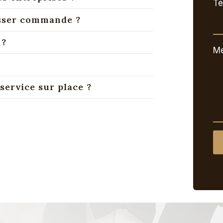
Té
asser commande ?
 ?
M
service sur place ?