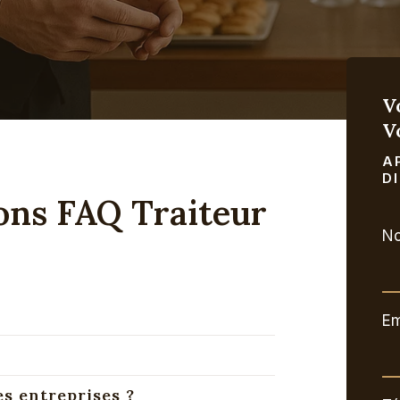
V
V
A
D
ons FAQ Traiteur
N
Em
s entreprises ?