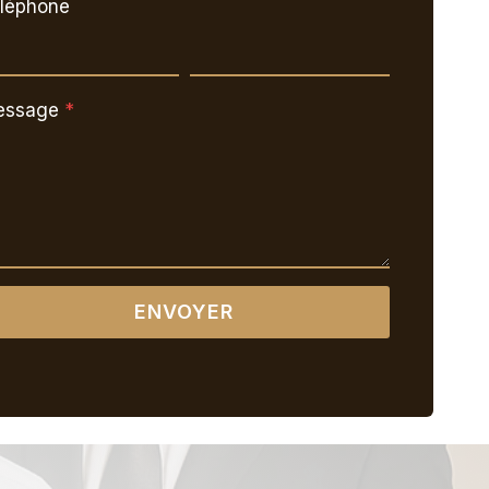
léphone
essage
*
ENVOYER