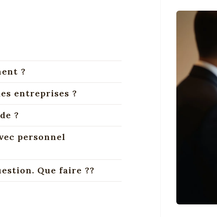
ment ?
es entreprises ?
de ?
vec personnel
estion. Que faire ??