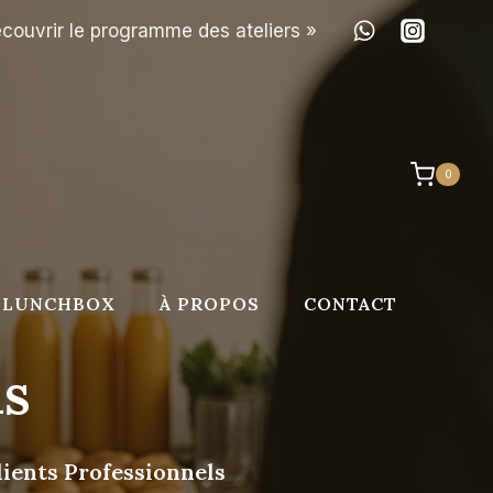
couvrir le programme des ateliers »
0
LUNCHBOX
À PROPOS
CONTACT
is
ients Professionnels