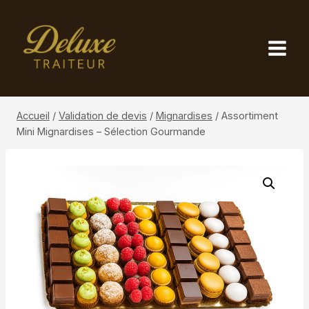
Aller
au
contenu
Accueil
/
Validation de devis
/
Mignardises
/
Assortiment
Mini Mignardises – Sélection Gourmande