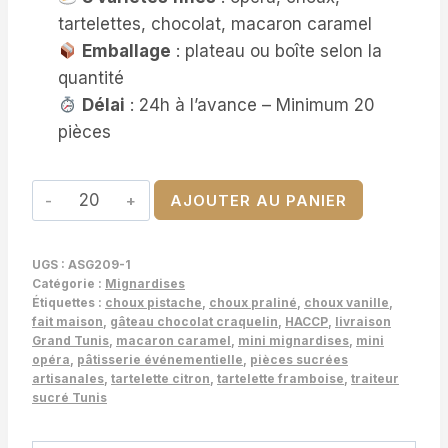
tartelettes, chocolat, macaron caramel
Emballage
: plateau ou boîte selon la
quantité
Délai
: 24h à l’avance – Minimum 20
pièces
quantité
AJOUTER AU PANIER
de
Assortiment
UGS :
ASG209-1
Mini
Catégorie :
Mignardises
Mignardises
Étiquettes :
choux pistache
,
choux praliné
,
choux vanille
,
fait maison
,
gâteau chocolat craquelin
,
HACCP
,
livraison
–
Grand Tunis
,
macaron caramel
,
mini mignardises
,
mini
Sélection
opéra
,
pâtisserie événementielle
,
pièces sucrées
artisanales
,
tartelette citron
,
tartelette framboise
,
traiteur
Gourmande
sucré Tunis