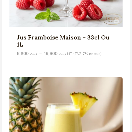
Jus Framboise Maison – 33cl Ou
1L
Plage
6,800
د.ت
–
19,600
د.ت
HT (TVA 7% en sus)
de
prix :
د.ت 6,800
à
د.ت 19,600