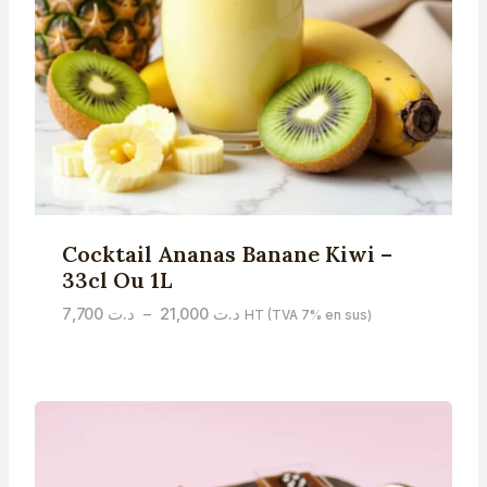
Cocktail Ananas Banane Kiwi –
33cl Ou 1L
Plage
7,700
د.ت
–
21,000
د.ت
HT (TVA 7% en sus)
de
prix :
د.ت 7,700
à
د.ت 21,000