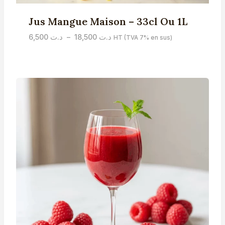
Jus Mangue Maison – 33cl Ou 1L
Plage
6,500
د.ت
–
18,500
د.ت
HT (TVA 7% en sus)
de
prix :
د.ت 6,500
à
د.ت 18,500