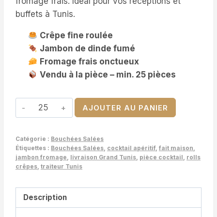
fromage frais. Idéal pour vos réceptions et
buffets à Tunis.
Crêpe fine roulée
Jambon de dinde fumé
Fromage frais onctueux
Vendu à la pièce – min. 25 pièces
quantité
AJOUTER AU PANIER
de
Rolls
Catégorie :
Bouchées Salées
Crêpes
Étiquettes :
Bouchées Salées
,
cocktail apéritif
,
fait maison
,
Jambon
jambon fromage
,
livraison Grand Tunis
,
pièce cocktail
,
rolls
crêpes
,
traiteur Tunis
&
Fromage
Frais
Description