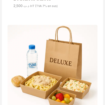
2,500
د.ت
HT (TVA 7% en sus)