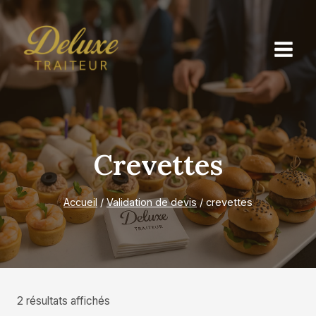
Aller
au
contenu
Crevettes
Accueil
/
Validation de devis
/
crevettes
2 résultats affichés