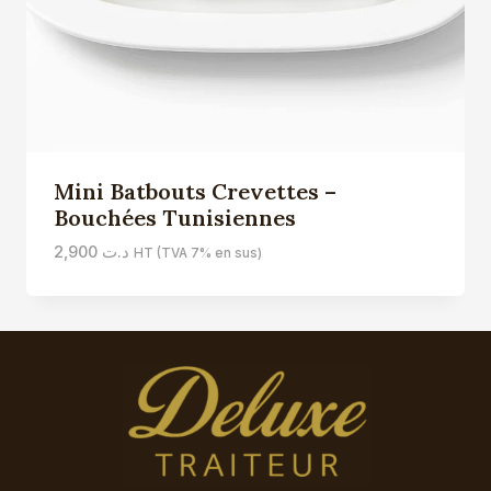
Mini Batbouts Crevettes –
Bouchées Tunisiennes
2,900
د.ت
HT (TVA 7% en sus)