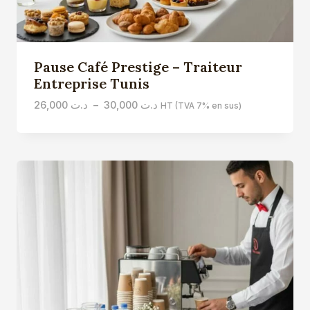
Pause Café Prestige – Traiteur
Entreprise Tunis
Plage
26,000
د.ت
–
30,000
د.ت
HT (TVA 7% en sus)
de
prix :
د.ت 26,000
à
د.ت 30,000