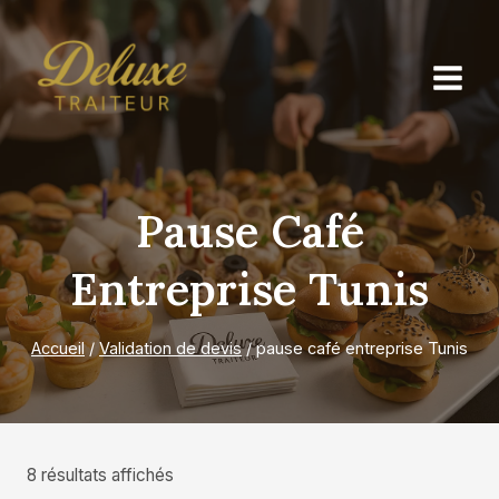
Aller
au
contenu
Pause Café
Entreprise Tunis
Accueil
/
Validation de devis
/
pause café entreprise Tunis
8 résultats affichés