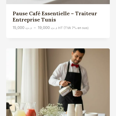
Pause Café Essentielle – Traiteur
Entreprise Tunis
Plage
15,000
د.ت
–
19,000
د.ت
HT (TVA 7% en sus)
de
prix :
د.ت 15,000
à
د.ت 19,000