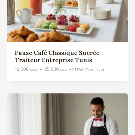
Pause Café Classique Sucrée –
Traiteur Entreprise Tunis
Plage
19,000
د.ت
–
25,000
د.ت
HT (TVA 7% en sus)
de
prix :
د.ت 19,000
à
د.ت 25,000