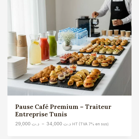
Pause Café Premium – Traiteur
Entreprise Tunis
Plage
29,000
د.ت
–
34,000
د.ت
HT (TVA 7% en sus)
de
prix :