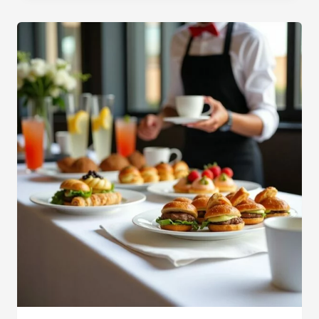
د.ت 29,000
à
د.ت 34,000