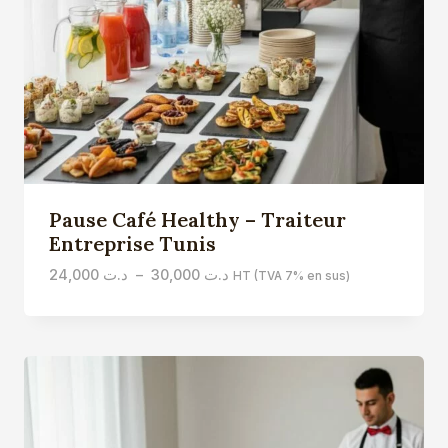
Pause Café Healthy – Traiteur
Entreprise Tunis
Plage
24,000
د.ت
–
30,000
د.ت
HT (TVA 7% en sus)
de
prix :
د.ت 24,000
à
د.ت 30,000