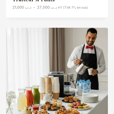
Plage
21,000
د.ت
–
27,000
د.ت
HT (TVA 7% en sus)
de
prix :
د.ت 21,000
à
د.ت 27,000