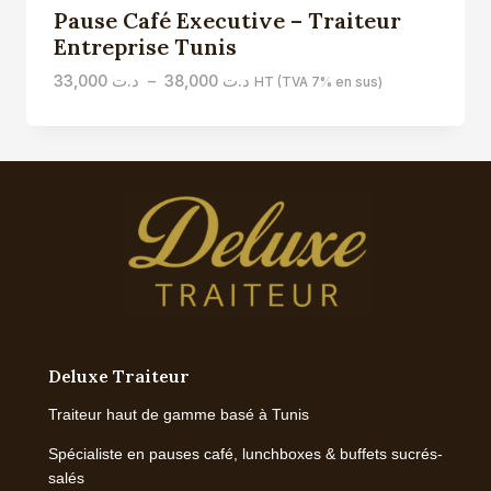
Pause Café Executive – Traiteur
Entreprise Tunis
Plage
33,000
د.ت
–
38,000
د.ت
HT (TVA 7% en sus)
de
prix :
د.ت 33,000
à
د.ت 38,000
Deluxe Traiteur
Traiteur haut de gamme basé à Tunis
Spécialiste en pauses café, lunchboxes & buffets sucrés-
salés