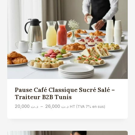
Pause Café Classique Sucré Salé –
Traiteur B2B Tunis
Plage
20,000
د.ت
–
26,000
د.ت
HT (TVA 7% en sus)
de
prix :
د.ت 20,000
à