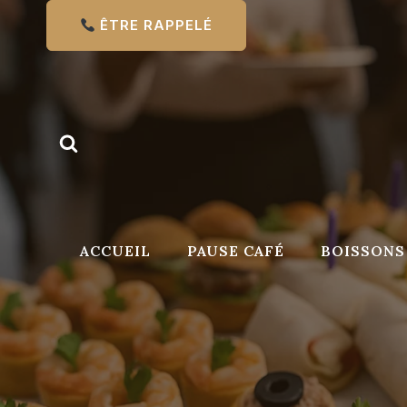
Aller
ÊTRE RAPPELÉ
au
contenu
ACCUEIL
PAUSE CAFÉ
BOISSONS 