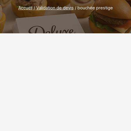
Accueil
/
Validation de devis
/
bouchée prestige