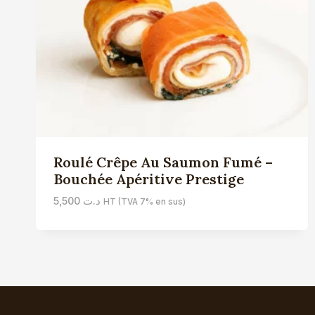
Roulé Crêpe Au Saumon Fumé –
Bouchée Apéritive Prestige
5,500
د.ت
HT (TVA 7% en sus)