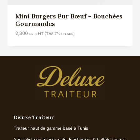
Mini Burgers Pur Bœuf – Bouchées
Gourmandes
2,300
د.ت
HT (TVA 7% en sus)
Deluxe Traiteur
Traiteur haut de gamme basé à Tunis
Spécialiste en pauses café, lunchboxes & buffets sucrés-