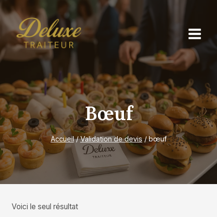
Aller
au
contenu
Bœuf
Accueil
/
Validation de devis
/
bœuf
Voici le seul résultat