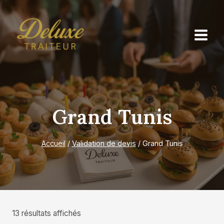
Aller
au
contenu
Grand Tunis
Accueil
/
Validation de devis
/
Grand Tunis
13 résultats affichés