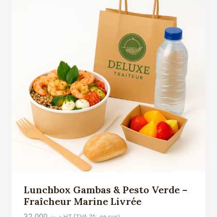
Lunchbox Gambas & Pesto Verde –
Fraîcheur Marine Livrée
32,000
د.ت
HT (TVA 7% en sus)